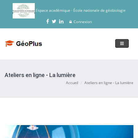
Espace académique - École nationale de géobiologie
Connexion
toggle
navigati
Ateliers en ligne - La lumière
Accueil
Ateliers en ligne - La lumière