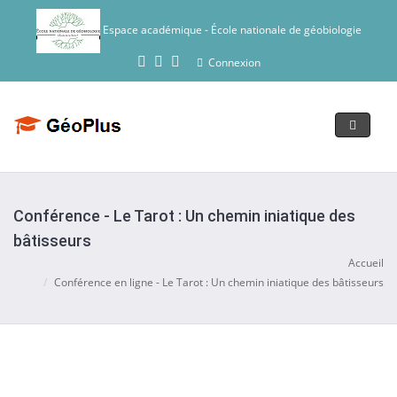
Espace académique - École nationale de géobiologie
Connexion
toggle
navigat
Conférence - Le Tarot : Un chemin iniatique des
bâtisseurs
Accueil
Conférence en ligne - Le Tarot : Un chemin iniatique des bâtisseurs