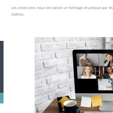
Les cisterciens nous ont laissé un héritage druidique par leu
cloîtres.