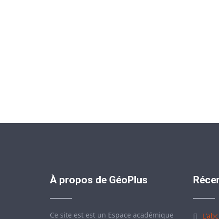
À propos de GéoPlus
Récen
Ce site est est un Espace académique
L’abc