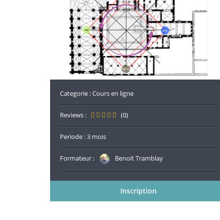
Categorie :
Cours en ligne
Reviews :
(0)
Periode : 3 mois
Formateur :
Benoit Tramblay
Inscription