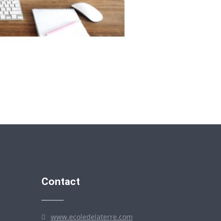
Contact
www.ecoledelaterre.com