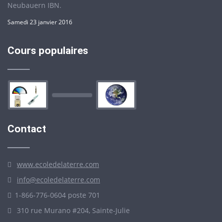
Neubauern IBN.
Samedi 23 janvier 2016
Cours populaires
Contact
www.ecoledelaterre.com
info@ecoledelaterre.com
1-866-776-0604 poste 701
310 rue Murano #204, Sainte-Julie