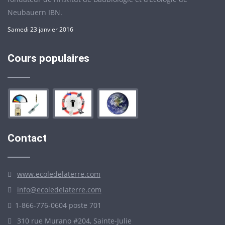
Neubauern IBN.
Samedi 23 janvier 2016
Cours populaires
Contact
www.ecoledelaterre.com
info@ecoledelaterre.com
1-866-776-0604 poste 701
310 rue Murano #204, Sainte-Julie