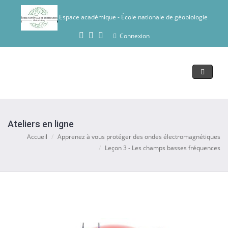
Espace académique - École nationale de géobiologie
Connexion
toggle
navigat
Ateliers en ligne
Accueil
Apprenez à vous protéger des ondes électromagnétiques
Leçon 3 - Les champs basses fréquences